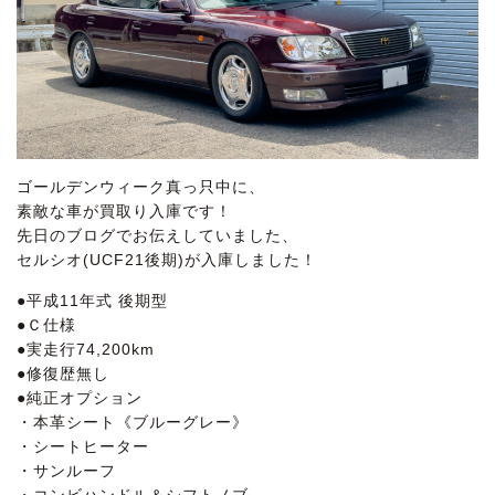
ゴールデンウィーク真っ只中に、
素敵な車が買取り入庫です！
先日のブログでお伝えしていました、
セルシオ(UCF21後期)が入庫しました！
●平成11年式 後期型
●Ｃ仕様
●実走行74,200km
●修復歴無し
●純正オプション
・本革シート《ブルーグレー》
・シートヒーター
・サンルーフ
・コンビハンドル＆シフトノブ