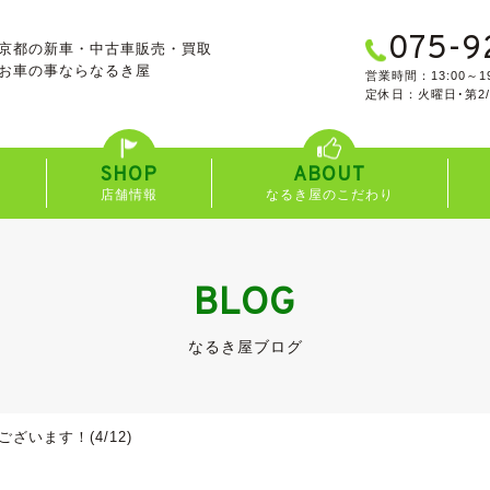
075-9
京都の新車・中古車販売・買取
お車の事なら
なるき屋
営業時間：13:00～19
定休日：火曜日･第2
SHOP
ABOUT
店舗情報
なるき屋のこだわり
BLOG
なるき屋ブログ
ざいます！(4/12)