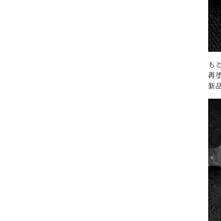
も
再
新