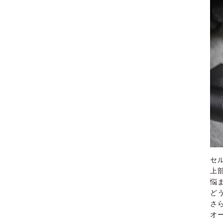
セ
上
悩
ど
さ
オ