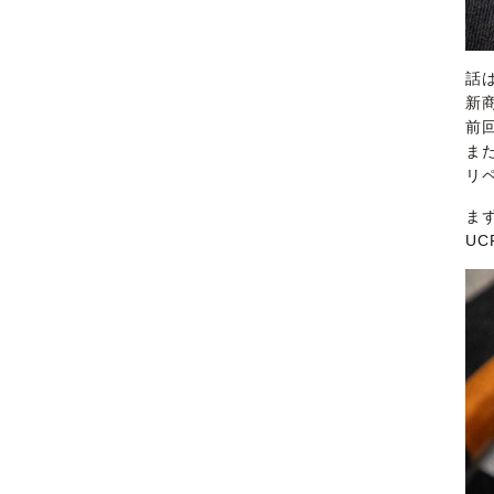
話
新
前
ま
リ
ま
UC