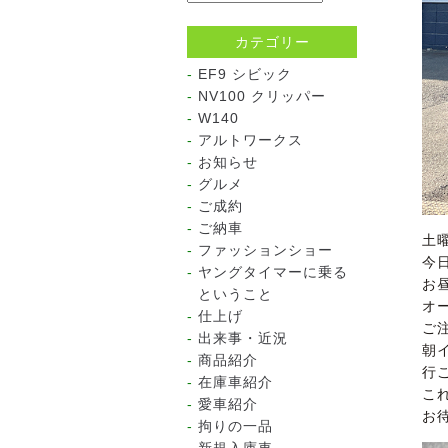
カテゴリー
EF9 シビック
NV100 クリッパー
W140
アルトワークス
お知らせ
グルメ
ご成約
ご納車
土
ファッションショー
今
ヤングタイマーに乗る
お
ということ
オ
仕上げ
ご
出来事・近況
朝
商品紹介
行
在庫車紹介
こ
愛車紹介
お
拘りの一品