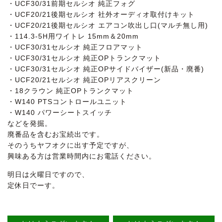
・UCF30/31前期セルシオ 純正フォグ
・UCF20/21後期セルシオ 社外オーディオ取付けキット
・UCF20/21後期セルシオ エアコン吹出し口(マルチ無し用)
・114.3-5H用ワイトレ 15mm＆20mm
・UCF30/31セルシオ 純正フロアマット
・UCF30/31セルシオ 純正OPトランクマット
・UCF30/31セルシオ 純正OPサイドバイザー(新品・廃番)
・UCF20/21セルシオ 純正OPリアスクリーン
・18クラウン 純正OPトランクマット
・W140 PTSコントロールユニット
・W140 パワーシートスイッチ
などを発掘。
廃番品を含むお宝続出です。
そのうちヤフオクに出す予定ですが、
興味ある方は営業時間内にお電話ください。
明日は火曜日ですので、
定休日でーす。