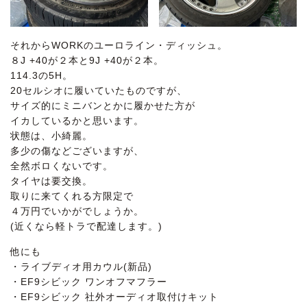
それからWORKのユーロライン・ディッシュ。
８J +40が２本と9J +40が２本。
114.3の5H。
20セルシオに履いていたものですが、
サイズ的にミニバンとかに履かせた方が
イカしているかと思います。
状態は、小綺麗。
多少の傷などございますが、
全然ボロくないです。
タイヤは要交換。
取りに来てくれる方限定で
４万円でいかがでしょうか。
(近くなら軽トラで配達します。)
他にも
・ライブディオ用カウル(新品)
・EF9シビック ワンオフマフラー
・EF9シビック 社外オーディオ取付けキット