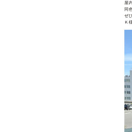
屋
同
ぜ
Ｋ