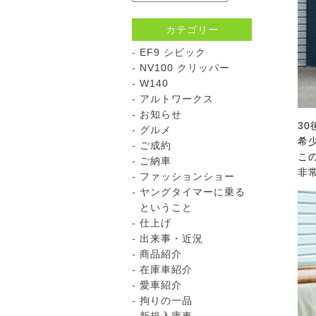
カテゴリー
EF9 シビック
NV100 クリッパー
W140
アルトワークス
お知らせ
3
グルメ
希
ご成約
こ
ご納車
非
ファッションショー
ヤングタイマーに乗る
ということ
仕上げ
出来事・近況
商品紹介
在庫車紹介
愛車紹介
拘りの一品