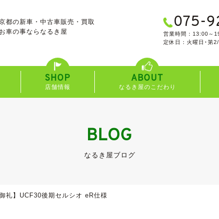
075-9
京都の新車・中古車販売・買取
お車の事なら
なるき屋
営業時間：13:00～19
定休日：火曜日･第2
SHOP
ABOUT
店舗情報
なるき屋のこだわり
BLOG
なるき屋ブログ
御礼】UCF30後期セルシオ eR仕様