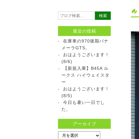
最近の投稿
在庫車の970後期パナ
メーラGTS。
おはようございます！
(8/6)
【新規入庫】B45A ル
ークス ハイウェイスタ
ー
おはようございます！
(8/5)
今日も暑い一日でし
た。
アーカイブ