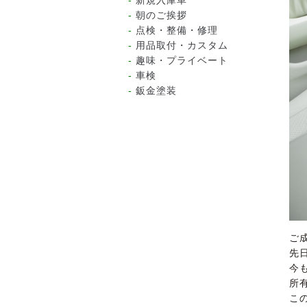
新規入庫車
朝のご挨拶
点検・整備・修理
用品取付・カスタム
趣味・プライベート
車検
鈑金塗装
ご
先
今
所
こ