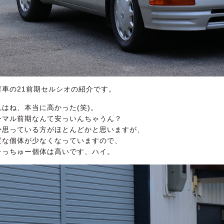
庫車の21前期セルシオの紹介です。
れはね、本当に高かった(笑)。
ーマル前期なんて安っいんちゃうん？
か思っている方がほとんどかと思いますが、
質な個体が少なくなっていますので、
レっちゅー個体は高いです、ハイ。