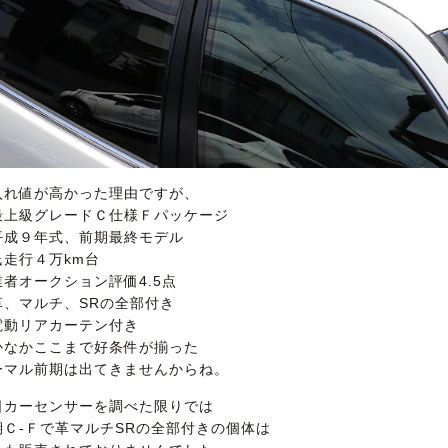
入れ値が高かった理由ですが、
最上級グレードＣ仕様Ｆパッケージ
平成９年式、前期最終モデル
低走行４万km台
業者オークション評価4.5点
革、マルチ、SRの全部付き
電動リアカーテン付き
かなかここまで好条件が揃った
ーマル前期は出てきませんからね。
日カーセンサーを調べた限りでは
期Ｃ-Ｆで革マルチSRの全部付きの個体は