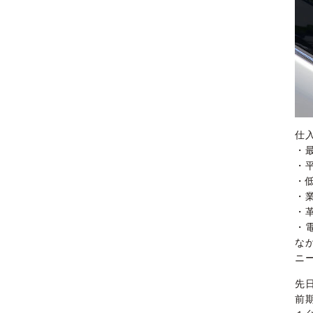
仕
・
・
・
・
・
・
な
ニ
先
前