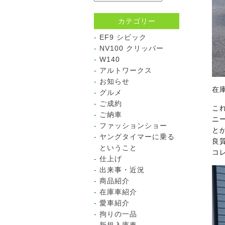
カテゴリー
EF9 シビック
NV100 クリッパー
W140
アルトワークス
お知らせ
在
グルメ
ご成約
こ
ご納車
ニ
ファッションショー
と
ヤングタイマーに乗る
良
ということ
コ
仕上げ
出来事・近況
商品紹介
在庫車紹介
愛車紹介
拘りの一品