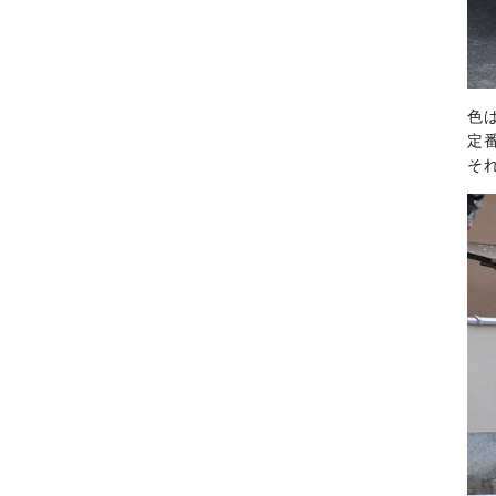
色
定
そ