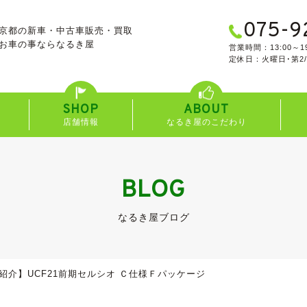
075-9
京都の新車・中古車販売・買取
お車の事なら
なるき屋
営業時間：13:00～19
定休日：火曜日･第2
SHOP
ABOUT
店舗情報
なるき屋のこだわり
BLOG
なるき屋ブログ
紹介】UCF21前期セルシオ Ｃ仕様Ｆパッケージ