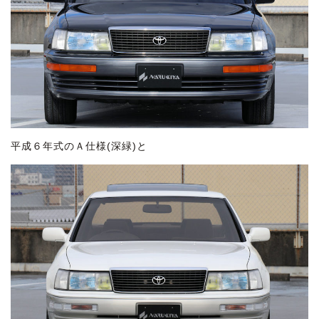
平成６年式のＡ仕様(深緑)と