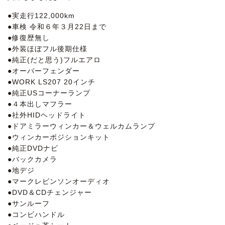
●実走行122,000km
●車検 令和６年３月22日まで
●修復歴無し
●外装ほぼフル後期仕様
●純正(だと思う)フルエアロ
●オーバーフェンダー
●WORK LS207 20インチ
●純正USコーナーランプ
●４本出しマフラー
●社外HIDヘッドライト
●ドアミラーウィンカー＆ウェルカムランプ
●ウィンカーポジションキット
●純正DVDナビ
●バックカメラ
●地デジ
●マークレビンソンオーディオ
●DVD＆CDチェンジャー
●サンルーフ
●コンビハンドル