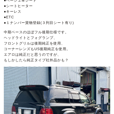
●ベージュ革シート
●シートヒーター
●キーレス
●ETC
●１ナンバー貨物登録(３列目シート有り)
中期ベースのほぼフル後期仕様です。
ヘッドライトとフォグランプ、
フロントグリルは後期純正を使用、
コーナーレンズもUS後期純正を使用。
エアロは純正だと思うのですが、
もしかしたら純正タイプ社外品かも？