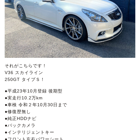
それがこちらです！
V36 スカイライン
250GT タイプＳ！
●平成23年10月登録 後期型
●実走行10.2万km
●車検 令和２年10月30日まで
●修復歴無し
●純正HDDナビ
●バックカメラ
●インテリジェントキー
●フロント左右パワーシート